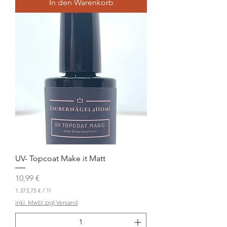
In den Warenkorb
UV- Topcoat Make it Matt
Preis
10,99 €
1.373,75 €
/
1l
1
inkl. MwSt zzgl Versand
.
3
7