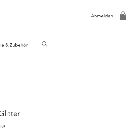
Anmelden
ke & Zubehör
Glitter
G59