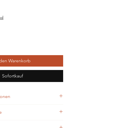
nd
 den Warenkorb
Sofortkauf
ionen
e
halb der Reichweite von Kindern 