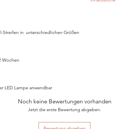
aufbewahren.
Achtung: Nicht zum 
Polyacrylic Acid, Acr
Achtung: Von Flamme
PropoxylateTriacrylat
contain: D&C Red N
Calcium Lake, FD&C 
-Streifen in  unterschiedlichen Größen 
D&C Yellow NO.10, F
Titanium Dioxide, A
Oxychloride, Mica, I
Polyethylene Tereph
 2 Wochen
der LED Lampe anwendbar
Noch keine Bewertungen vorhanden
Jetzt die erste Bewertung abgeben.
Bewertung abgeben