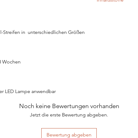
aufbewahren.
Achtung: Nicht zum 
Polyacrylic Acid, Acr
Achtung: Von Flamme
GlycerinePropoxylate 
Isopropylthioxantho
Barium Lake, D&C R
-Streifen in  unterschiedlichen Größen 
Yellow NO.5 Alumini
FD&C Blue NO.1, Blac
Aluminium Powder, B
Isobutylphenoxy Epox
 3 Wochen
Terephthalate, Frag
der LED Lampe anwendbar
Noch keine Bewertungen vorhanden
Jetzt die erste Bewertung abgeben.
Bewertung abgeben