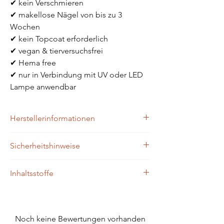
✔ kein Verschmieren
✔ makellose Nägel von bis zu 3 
Wochen
✔ kein Topcoat erforderlich
✔ vegan & tierversuchsfrei
✔ Hema free
✔ nur in Verbindung mit UV oder LED 
Lampe anwendbar
Herstellerinformationen
Zaubernägel4Home
Sicherheitshinweise
Brühlgasse 9
96172 Mühlhausen
Achtung: Bitte außerhalb der Reichweite 
Inhaltsstoffe
von Kindern aufbewahren.
Achtung: Nicht zum Verzehr geeignet.
Polyacrylic Acid, Acrylates Copolymer, 
Achtung: Von Flammen und Zündquellen 
GlycerinePropoxylate Triacrylate, 
fern halten.
Isopropylthioxanthone. May contain: D&C 
Noch keine Bewertungen vorhanden
Red NO.6 Barium Lake, D&C RED NO.7 