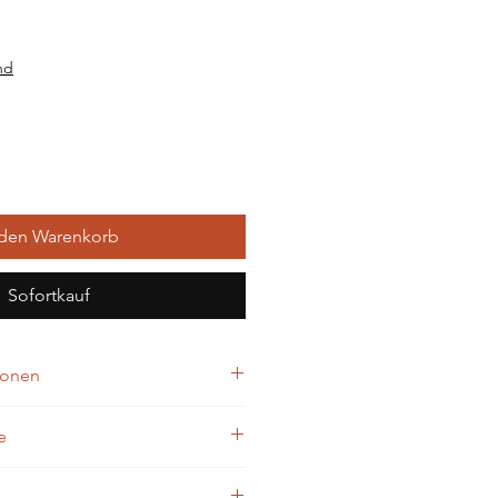
nd
 den Warenkorb
Sofortkauf
ionen
e
halb der Reichweite von Kindern 