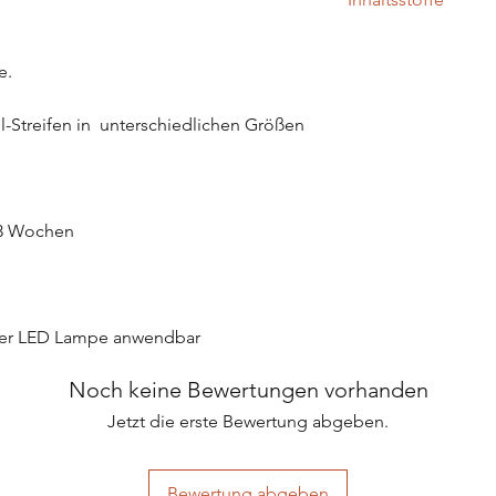
aufbewahren.
Achtung: Nicht zum 
Polyacrylic Acid, Acr
Achtung: Von Flamme
GlycerinePropoxylate 
e. 
Isopropylthioxantho
Barium Lake, D&C R
-Streifen in  unterschiedlichen Größen 
Yellow NO.5 Alumini
FD&C Blue NO.1, Blac
Aluminium Powder, B
Isobutylphenoxy Epox
Terephthalate, Frag
 3 Wochen
der LED Lampe anwendbar
Noch keine Bewertungen vorhanden
Jetzt die erste Bewertung abgeben.
Bewertung abgeben