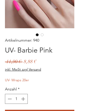
Artikelnummer: 940
UV- Barbie Pink
Standardpreis
Sale-
 11,90 € 
8,88 €
Preis
inkl. MwSt zzgl Versand
UV- Wraps 20er
Anzahl
*