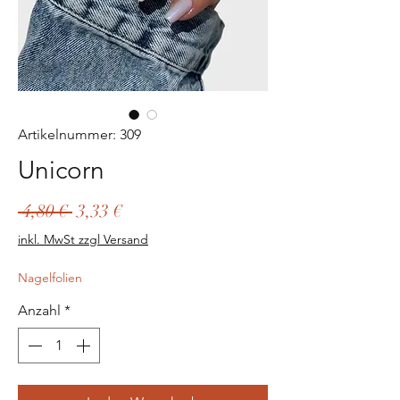
Artikelnummer: 309
Unicorn
Standardpreis
Sale-
 4,80 € 
3,33 €
Preis
inkl. MwSt zzgl Versand
Nagelfolien
Anzahl
*