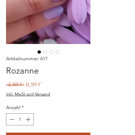
Artikelnummer: 617
Rozanne
Standardpreis
Sale-
 4,80 € 
0,99 €
Preis
inkl. MwSt zzgl Versand
Anzahl
*