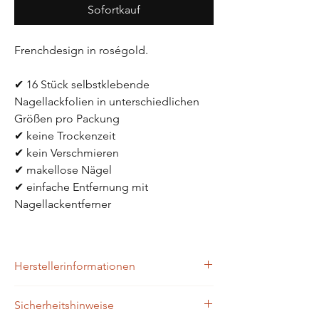
Sofortkauf
Frenchdesign in roségold.
✔ 16 Stück selbstklebende 
Nagellackfolien in unterschiedlichen 
Größen pro Packung
✔ keine Trockenzeit
✔ kein Verschmieren
✔ makellose Nägel 
✔ einfache Entfernung mit 
Nagellackentferner
Herstellerinformationen
Zaubernägel4Home
Sicherheitshinweise
Brühlgasse 9