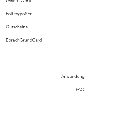
Unsere Werte
Foliengrößen
Gutscheine
EbrachGrundCard
Anwendung
FAQ​
Versand
Treueprogramm
Kontakt