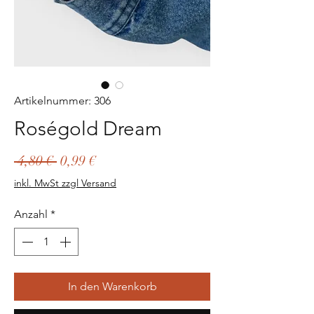
Artikelnummer: 306
Roségold Dream
Standardpreis
Sale-
 4,80 € 
0,99 €
Preis
inkl. MwSt zzgl Versand
Anzahl
*
In den Warenkorb