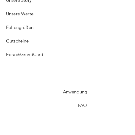
Unsere Story
Unsere Werte
Foliengrößen
Gutscheine
EbrachGrundCard
Anwendung
FAQ​
Versand
Treueprogramm