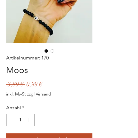
Artikelnummer: 170
Moos
Standardpreis
Sale-
 3,80 € 
0,99 €
Preis
inkl. MwSt zzgl Versand
Anzahl
*