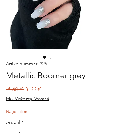
Artikelnummer: 326
Metallic Boomer grey
Standardpreis
Sale-
 4,80 € 
3,33 €
Preis
inkl. MwSt zzgl Versand
Nagelfolien
Anzahl
*