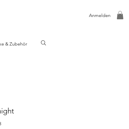
Anmelden
ke & Zubehör
night
3