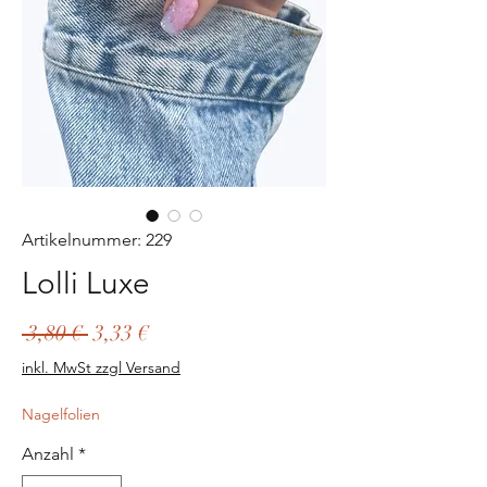
Artikelnummer: 229
Lolli Luxe
Standardpreis
Sale-
 3,80 € 
3,33 €
Preis
inkl. MwSt zzgl Versand
Nagelfolien
Anzahl
*