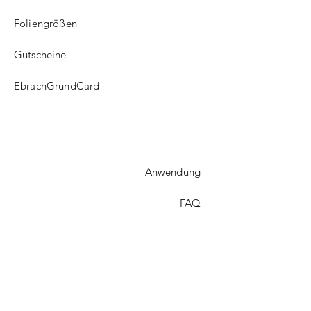
Foliengrößen
Gutscheine
EbrachGrundCard
Anwendung
FAQ​
Versand
Treueprogramm
Kontakt