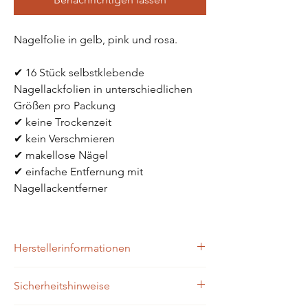
Nagelfolie in gelb, pink und rosa.
✔ 16 Stück selbstklebende 
Nagellackfolien in unterschiedlichen 
Größen pro Packung
✔ keine Trockenzeit
✔ kein Verschmieren
✔ makellose Nägel 
✔ einfache Entfernung mit 
Nagellackentferner
Herstellerinformationen
Zaubernägel4Home
Sicherheitshinweise
Brühlgasse 9
96172 Mühlhausen