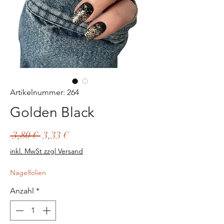
Artikelnummer: 264
Golden Black
Standardpreis
Sale-
 3,80 € 
3,33 €
Preis
inkl. MwSt zzgl Versand
Nagelfolien
Anzahl
*