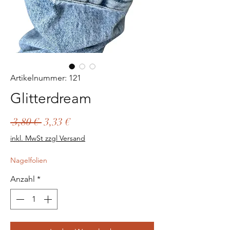
Artikelnummer: 121
Glitterdream
Standardpreis
Sale-
 3,80 € 
3,33 €
Preis
inkl. MwSt zzgl Versand
Nagelfolien
Anzahl
*