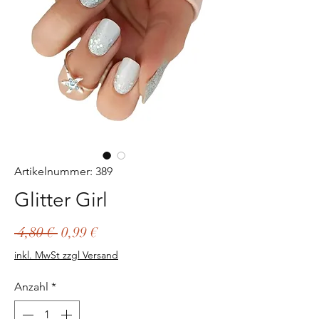
Artikelnummer: 389
Glitter Girl
Standardpreis
Sale-
 4,80 € 
0,99 €
Preis
inkl. MwSt zzgl Versand
Anzahl
*