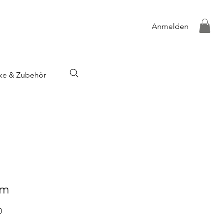
Anmelden
ke & Zubehör
om
0