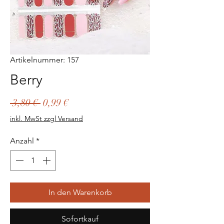
Artikelnummer: 157
Berry
Standardpreis
Sale-
 3,80 € 
0,99 €
Preis
inkl. MwSt zzgl Versand
Anzahl
*
In den Warenkorb
Sofortkauf