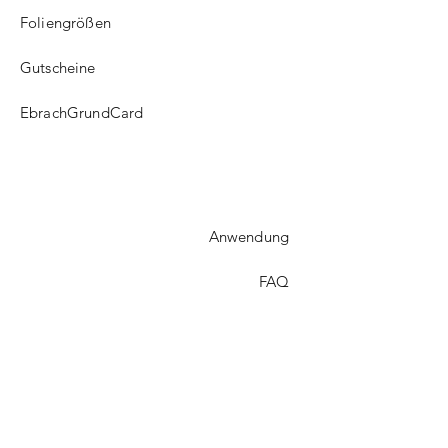
Foliengrößen
Gutscheine
EbrachGrundCard
Anwendung
FAQ​
Versand
Treueprogramm
Kontakt