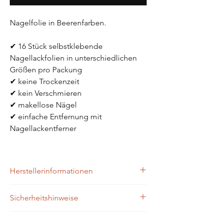
Nagelfolie in Beerenfarben.
✔ 16 Stück selbstklebende 
Nagellackfolien in unterschiedlichen 
Größen pro Packung
✔ keine Trockenzeit
✔ kein Verschmieren
✔ makellose Nägel 
✔ einfache Entfernung mit 
Nagellackentferner
Herstellerinformationen
Zaubernägel4Home
Sicherheitshinweise
Brühlgasse 9
96172 Mühlhausen
Achtung: Bitte außerhalb der Reichweite 