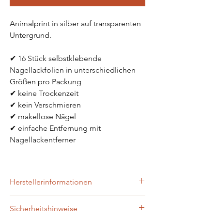
Animalprint in silber auf transparenten 
Untergrund. 
✔ 16 Stück selbstklebende 
Nagellackfolien in unterschiedlichen 
Größen pro Packung
✔ keine Trockenzeit
✔ kein Verschmieren
✔ makellose Nägel 
✔ einfache Entfernung mit 
Nagellackentferner
Herstellerinformationen
Zaubernägel4Home
Sicherheitshinweise
Brühlgasse 9